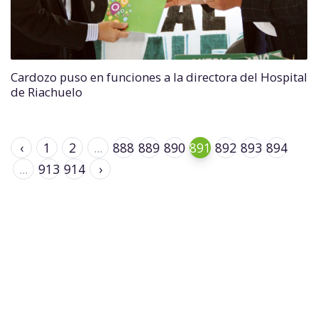
Cardozo puso en funciones a la directora del Hospital
de Riachuelo
‹
1
2
...
888
889
890
891
892
893
894
...
913
914
›