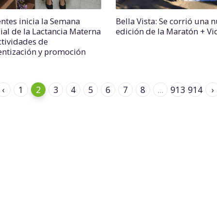
entes inicia la Semana
Bella Vista: Se corrió una 
al de la Lactancia Materna
edición de la Maratón + Vi
ctividades de
entización y promoción
‹
1
2
3
4
5
6
7
8
...
913
914
›