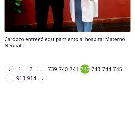
Cardozo entregó equipamiento al hospital Materno
Neonatal
‹
1
2
...
739
740
741
742
743
744
745
...
913
914
›