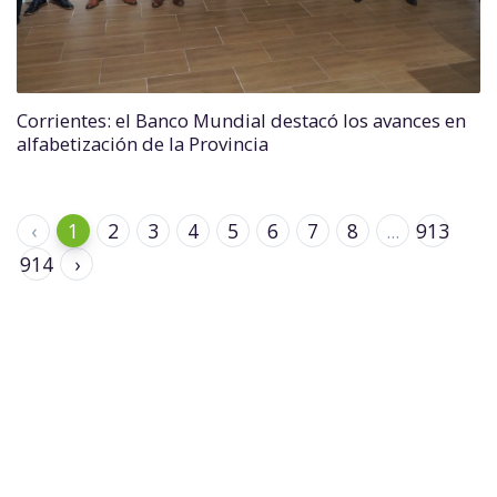
Corrientes: el Banco Mundial destacó los avances en
alfabetización de la Provincia
‹
1
2
3
4
5
6
7
8
...
913
914
›