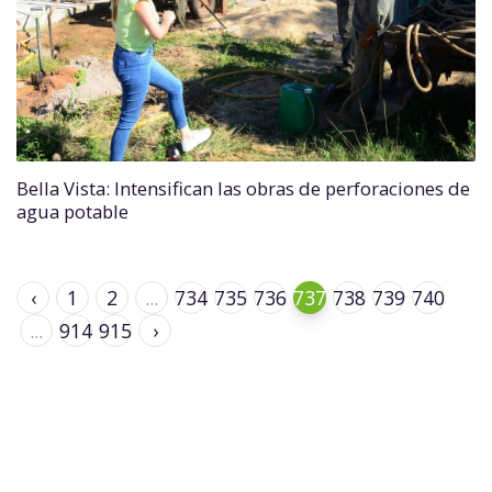
Bella Vista: Intensifican las obras de perforaciones de
agua potable
‹
1
2
...
734
735
736
737
738
739
740
...
914
915
›