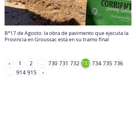
B°17 de Agosto: la obra de pavimento que ejecuta la
Provincia en Groussac está en su tramo final
‹
1
2
...
730
731
732
733
734
735
736
...
914
915
›