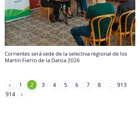
Corrientes será sede de la selectiva regional de los
Martín Fierro de la Danza 2026
‹
1
2
3
4
5
6
7
8
...
913
914
›