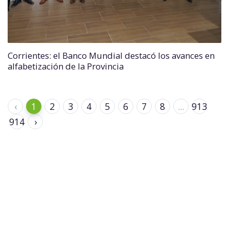
Corrientes: el Banco Mundial destacó los avances en
alfabetización de la Provincia
‹
1
2
3
4
5
6
7
8
...
913
914
›