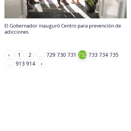
El Gobernador inauguró Centro para prevención de
adicciones
‹
1
2
...
729
730
731
732
733
734
735
...
913
914
›