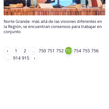
Norte Grande: más allá de las visiones diferentes en
la Región, se encuentran consensos para trabajar en
conjunto
‹
1
2
...
750
751
752
753
754
755
756
...
914
915
›