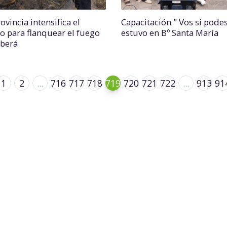
ovincia intensifica el
Capacitación " Vos si podes
jo para flanquear el fuego
estuvo en Bº Santa María
Iberá
1
2
...
716
717
718
719
720
721
722
...
913
91