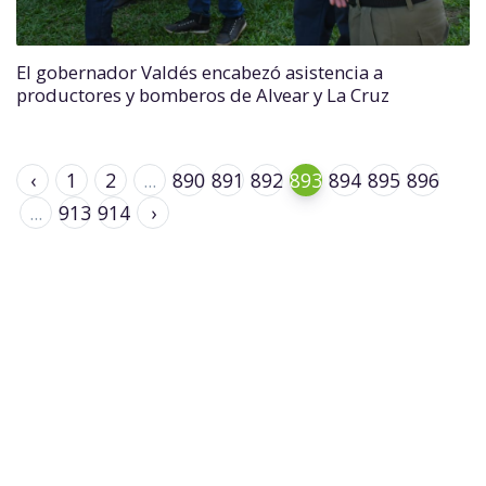
El gobernador Valdés encabezó asistencia a
productores y bomberos de Alvear y La Cruz
‹
1
2
...
890
891
892
893
894
895
896
...
913
914
›