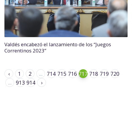
Valdés encabezó el lanzamiento de los “Juegos
Correntinos 2023”
‹
1
2
...
714
715
716
717
718
719
720
...
913
914
›