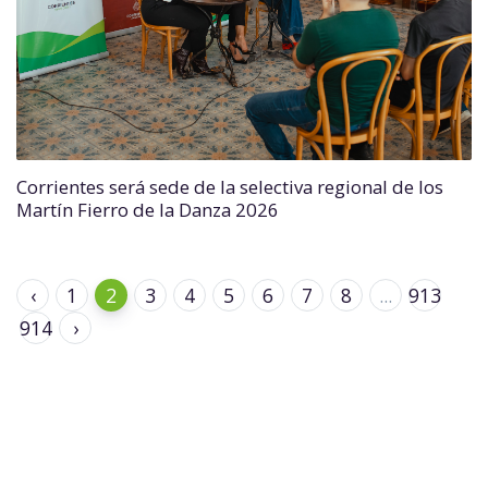
Corrientes será sede de la selectiva regional de los
Martín Fierro de la Danza 2026
‹
1
2
3
4
5
6
7
8
...
913
914
›