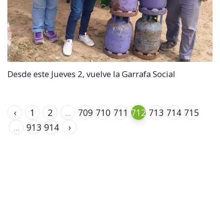
Desde este Jueves 2, vuelve la Garrafa Social
‹
1
2
...
709
710
711
712
713
714
715
...
913
914
›