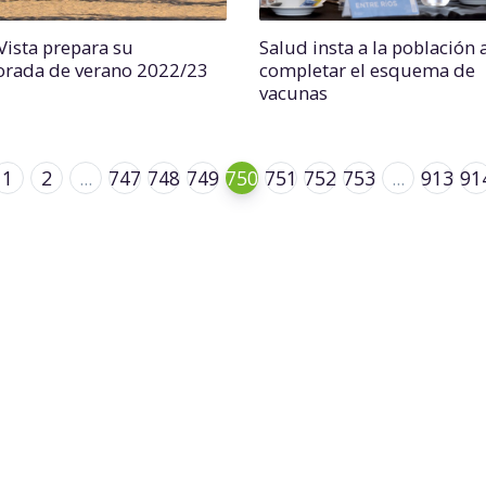
 Vista prepara su
Salud insta a la población 
rada de verano 2022/23
completar el esquema de
vacunas
1
2
...
747
748
749
750
751
752
753
...
913
91