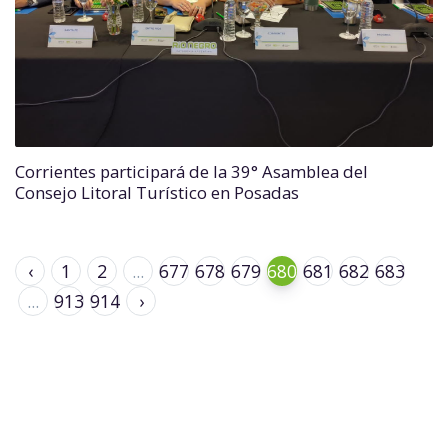
Corrientes participará de la 39° Asamblea del
Consejo Litoral Turístico en Posadas
‹
1
2
...
677
678
679
680
681
682
683
...
913
914
›