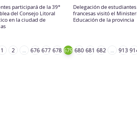
ntes participará de la 39°
Delegación de estudiantes
lea del Consejo Litoral
francesas visitó el Minister
tico en la ciudad de
Educación de la provincia
das
1
2
...
676
677
678
679
680
681
682
...
913
91