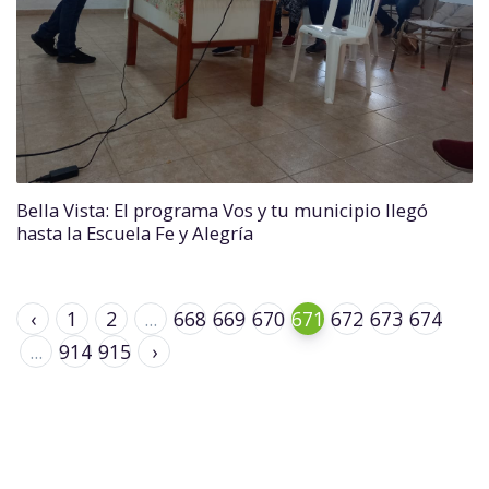
Bella Vista: El programa Vos y tu municipio llegó
hasta la Escuela Fe y Alegría
‹
1
2
...
668
669
670
671
672
673
674
...
914
915
›