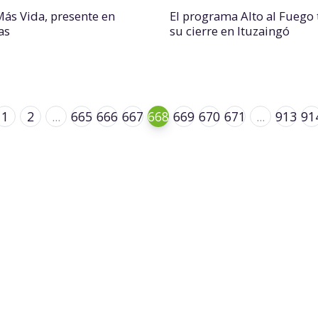
Más Vida, presente en
El programa Alto al Fuego
as
su cierre en Ituzaingó
1
2
...
665
666
667
668
669
670
671
...
913
91