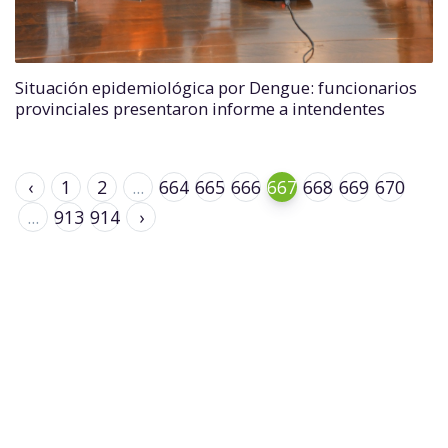
Situación epidemiológica por Dengue: funcionarios
provinciales presentaron informe a intendentes
‹
1
2
...
664
665
666
667
668
669
670
...
913
914
›