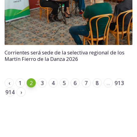
Corrientes será sede de la selectiva regional de los
Martín Fierro de la Danza 2026
‹
1
2
3
4
5
6
7
8
...
913
914
›