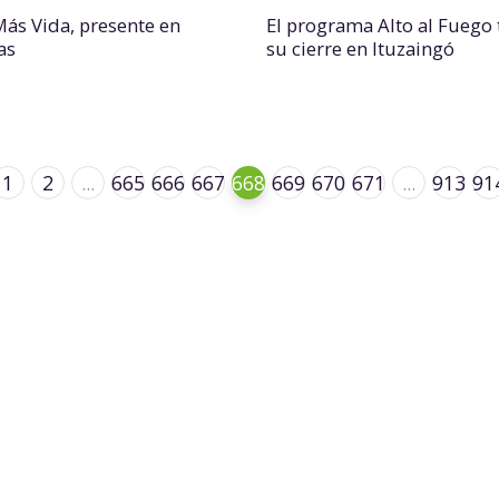
Más Vida, presente en
El programa Alto al Fuego
as
su cierre en Ituzaingó
1
2
...
665
666
667
668
669
670
671
...
913
91