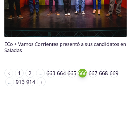
ECo + Vamos Corrientes presentó a sus candidatos en
Saladas
‹
1
2
...
663
664
665
666
667
668
669
...
913
914
›