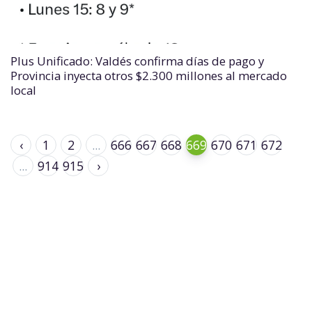
Plus Unificado: Valdés confirma días de pago y
Provincia inyecta otros $2.300 millones al mercado
local
‹
1
2
...
666
667
668
669
670
671
672
...
914
915
›