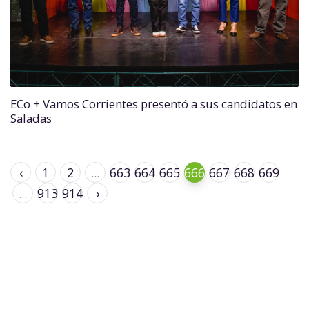
ECo + Vamos Corrientes presentó a sus candidatos en
Saladas
‹
1
2
...
663
664
665
666
667
668
669
...
913
914
›