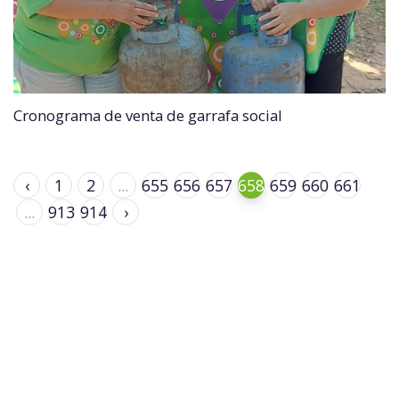
Cronograma de venta de garrafa social
‹
1
2
...
655
656
657
658
659
660
661
...
913
914
›