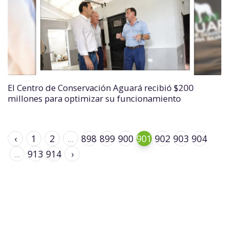
El Centro de Conservación Aguará recibió $200
millones para optimizar su funcionamiento
‹
1
2
...
898
899
900
901
902
903
904
...
913
914
›