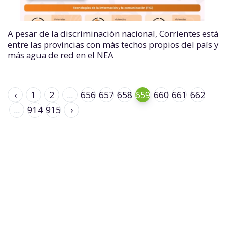
A pesar de la discriminación nacional, Corrientes está
entre las provincias con más techos propios del país y
más agua de red en el NEA
‹
1
2
...
656
657
658
659
660
661
662
...
914
915
›