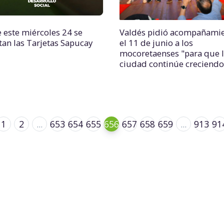
 este miércoles 24 se
Valdés pidió acompañami
itan las Tarjetas Sapucay
el 11 de junio a los
mocoretaenses "para que 
ciudad continúe creciendo
1
2
...
653
654
655
656
657
658
659
...
913
91