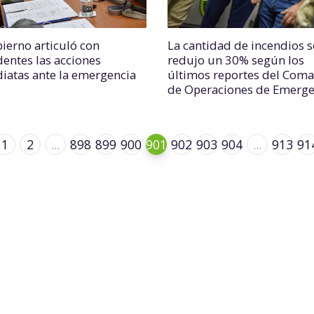
bierno articuló con
La cantidad de incendios s
dentes las acciones
redujo un 30% según los
iatas ante la emergencia
últimos reportes del Com
de Operaciones de Emerge
1
2
...
898
899
900
901
902
903
904
...
913
91