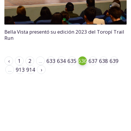
Bella Vista presentó su edición 2023 del Toropí Trail
Run
‹
1
2
...
633
634
635
636
637
638
639
...
913
914
›