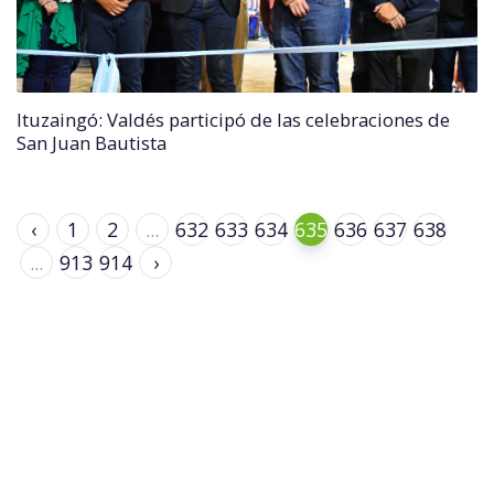
Ituzaingó: Valdés participó de las celebraciones de
San Juan Bautista
‹
1
2
...
632
633
634
635
636
637
638
...
913
914
›