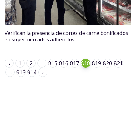
Verifican la presencia de cortes de carne bonificados
en supermercados adheridos
‹
1
2
...
815
816
817
818
819
820
821
...
913
914
›