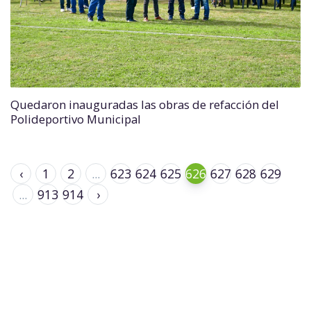
Quedaron inauguradas las obras de refacción del
Polideportivo Municipal
‹
1
2
...
623
624
625
626
627
628
629
...
913
914
›