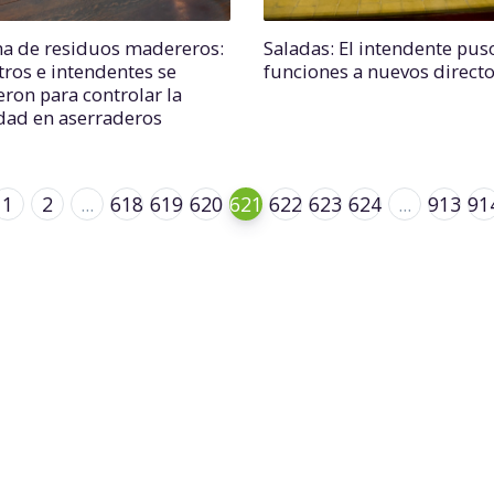
 de residuos madereros:
Saladas: El intendente pus
tros e intendentes se
funciones a nuevos direct
eron para controlar la
idad en aserraderos
1
2
...
618
619
620
621
622
623
624
...
913
91