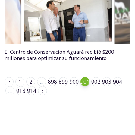
El Centro de Conservación Aguará recibió $200
millones para optimizar su funcionamiento
‹
1
2
...
898
899
900
901
902
903
904
...
913
914
›