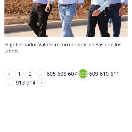
El gobernador Valdés recorrió obras en Paso de los
Libres
‹
1
2
...
605
606
607
608
609
610
611
...
913
914
›