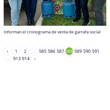
Informan el cronograma de venta de garrafa social
‹
1
2
...
585
586
587
588
589
590
591
...
913
914
›