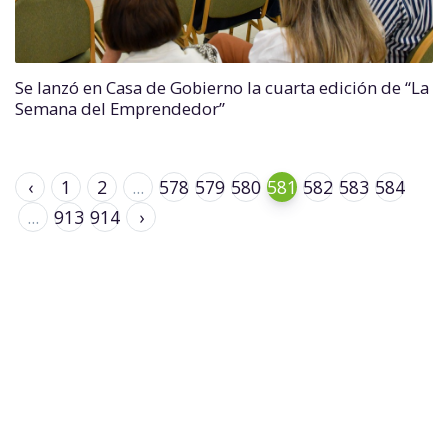
Se lanzó en Casa de Gobierno la cuarta edición de “La
Semana del Emprendedor”
‹
1
2
...
578
579
580
581
582
583
584
...
913
914
›