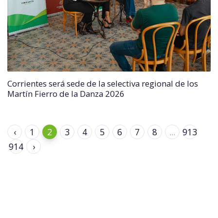
Corrientes será sede de la selectiva regional de los
Martín Fierro de la Danza 2026
‹
1
2
3
4
5
6
7
8
...
913
914
›