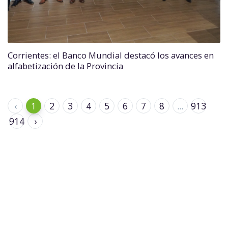
Corrientes: el Banco Mundial destacó los avances en
alfabetización de la Provincia
‹
1
2
3
4
5
6
7
8
...
913
914
›