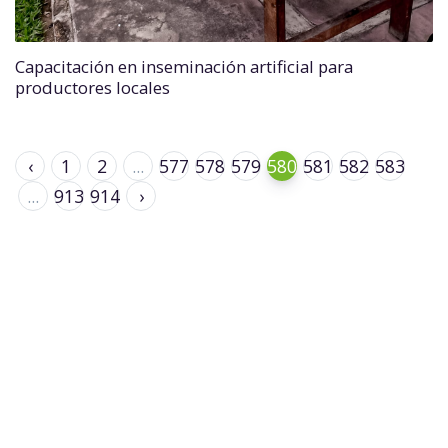
Capacitación en inseminación artificial para
productores locales
‹
1
2
...
577
578
579
580
581
582
583
...
913
914
›