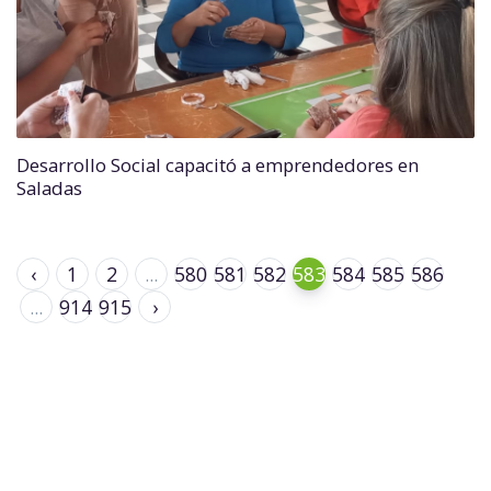
Desarrollo Social capacitó a emprendedores en
Saladas
‹
1
2
...
580
581
582
583
584
585
586
...
914
915
›