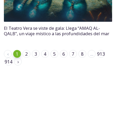
El Teatro Vera se viste de gala: Llega “AMAQ AL-
QALB”, un viaje místico a las profundidades del mar
‹
1
2
3
4
5
6
7
8
...
913
914
›