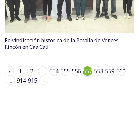
Reivindicación histórica de la Batalla de Vences
Rincón en Caá Catí
‹
1
2
...
554
555
556
557
558
559
560
...
914
915
›