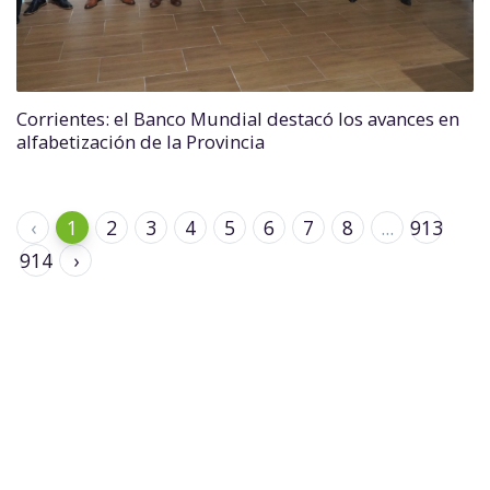
Corrientes: el Banco Mundial destacó los avances en
alfabetización de la Provincia
‹
1
2
3
4
5
6
7
8
...
913
914
›