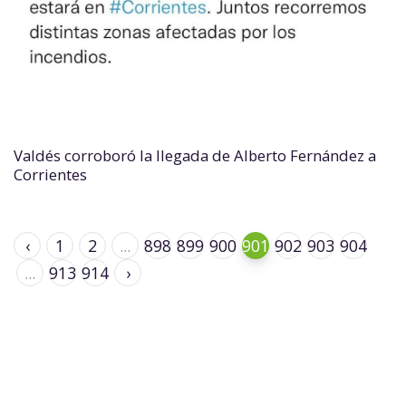
Valdés corroboró la llegada de Alberto Fernández a
Corrientes
‹
1
2
...
898
899
900
901
902
903
904
...
913
914
›