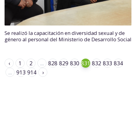
Se realizó la capacitación en diversidad sexual y de
género al personal del Ministerio de Desarrollo Social
‹
1
2
...
828
829
830
831
832
833
834
...
913
914
›