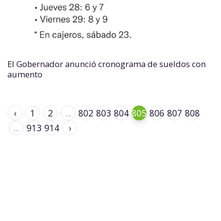
El Gobernador anunció cronograma de sueldos con
aumento
‹
1
2
...
802
803
804
805
806
807
808
...
913
914
›